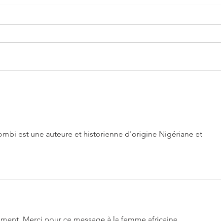
N'attend pas une validation
Ne so
pers
mbi est une auteure et historienne d'origine Nigériane et 
èrement. Merci pour ce message à la femme africaine...