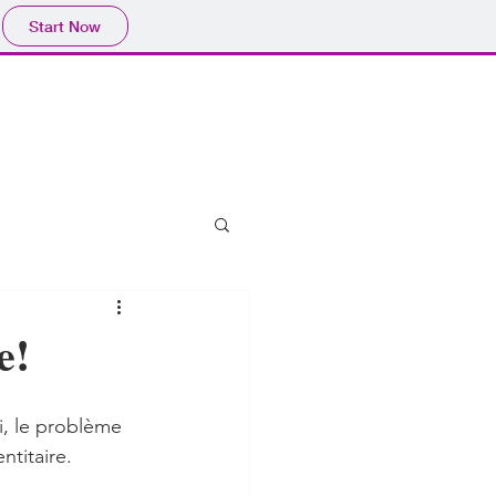
Start Now
e!
, le problème 
ntitaire. 