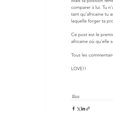
Mais ta position fem
comparer 
à
 lui. Tu 
tant qu'africaine tu 
laquelle forger ta p
Ce post est le premie
africaine 
où
 qu'elle 
Tous les commentaire
LOVE!!
Blog