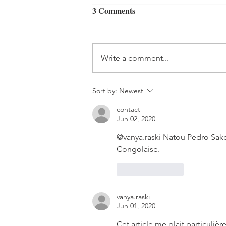
3 Comments
Write a comment...
Taking new challenges!
Sort by:
Newest
contact
Jun 02, 2020
@vanya.raski Natou Pedro Sako
Congolaise.
Like
Reply
vanya.raski
Jun 01, 2020
Cet article me.plait particuli