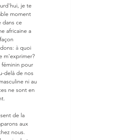
urd'hui, je te 
éable moment 
 dans ce 
 africaine a 
 façon 
dons: 
à
 quoi 
e m'exprimer? 
n féminin pour 
Au-delà de nos 
masculine ni au 
ces ne sont en 
nt.
sent de la 
mparons aux 
chez nous. 