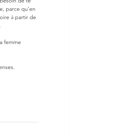
 besoin de te 
e, parce qu'en 
oire 
à 
partir de 
.
 la femme 
enses.